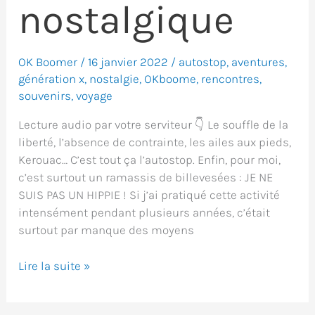
nostalgique
OK Boomer
/
16 janvier 2022
/
autostop
,
aventures
,
génération x
,
nostalgie
,
OKboome
,
rencontres
,
souvenirs
,
voyage
Lecture audio par votre serviteur 👇 Le souffle de la
liberté, l’absence de contrainte, les ailes aux pieds,
Kerouac… C’est tout ça l’autostop. Enfin, pour moi,
c’est surtout un ramassis de billevesées : JE NE
SUIS PAS UN HIPPIE ! Si j’ai pratiqué cette activité
intensément pendant plusieurs années, c’était
surtout par manque des moyens
Le
Lire la suite »
guide
de