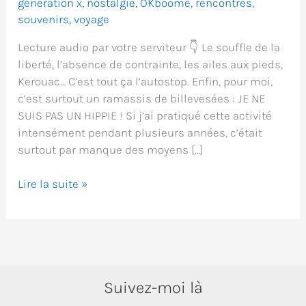
génération x
,
nostalgie
,
OKboome
,
rencontres
,
souvenirs
,
voyage
Lecture audio par votre serviteur 👇 Le souffle de la
liberté, l’absence de contrainte, les ailes aux pieds,
Kerouac… C’est tout ça l’autostop. Enfin, pour moi,
c’est surtout un ramassis de billevesées : JE NE
SUIS PAS UN HIPPIE ! Si j’ai pratiqué cette activité
intensément pendant plusieurs années, c’était
surtout par manque des moyens […]
Le
Lire la suite »
guide
de
l’autostoppeur
nostalgique
Suivez-moi là