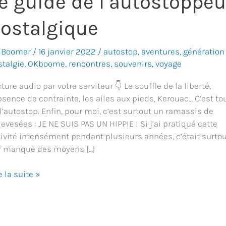
e guide de l’autostoppeu
ostalgique
 Boomer
/
16 janvier 2022
/
autostop
,
aventures
,
génération
stalgie
,
OKboome
,
rencontres
,
souvenirs
,
voyage
ture audio par votre serviteur 👇 Le souffle de la liberté,
bsence de contrainte, les ailes aux pieds, Kerouac… C’est to
l’autostop. Enfin, pour moi, c’est surtout un ramassis de
levesées : JE NE SUIS PAS UN HIPPIE ! Si j’ai pratiqué cette
tivité intensément pendant plusieurs années, c’était surto
r manque des moyens […]
e la suite »
ide
autostoppeur
stalgique