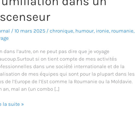
umiliation dans un
scenseur
urnal
/
10 mars 2025
/
chronique
,
humour
,
ironie
,
roumanie
,
yage
n dans l’autre, on ne peut pas dire que je voyage
aucoup.Surtout si on tient compte de mes activités
ofessionnelles dans une société internationale et de la
calisation de mes équipes qui sont pour la plupart dans les
ys de l’Europe de l’Est comme la Roumanie ou la Moldavie.
n an, mal an (un combo […]
miliation
e la suite »
ns
censeur