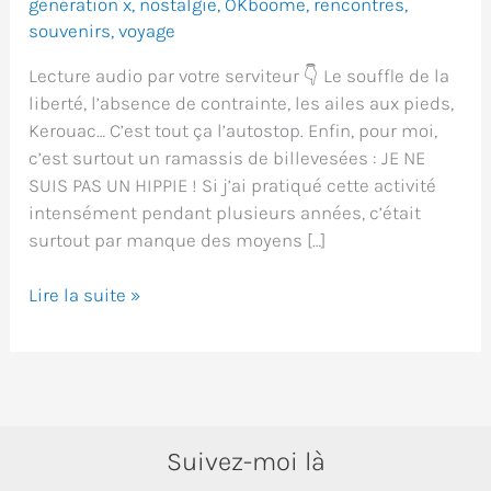
génération x
,
nostalgie
,
OKboome
,
rencontres
,
souvenirs
,
voyage
Lecture audio par votre serviteur 👇 Le souffle de la
liberté, l’absence de contrainte, les ailes aux pieds,
Kerouac… C’est tout ça l’autostop. Enfin, pour moi,
c’est surtout un ramassis de billevesées : JE NE
SUIS PAS UN HIPPIE ! Si j’ai pratiqué cette activité
intensément pendant plusieurs années, c’était
surtout par manque des moyens […]
Le
Lire la suite »
guide
de
l’autostoppeur
nostalgique
Suivez-moi là