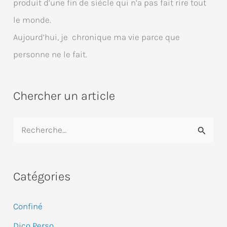
produit d’une fin de siècle qui n’a pas fait rire tout
le monde.
Aujourd’hui, je chronique ma vie parce que
personne ne le fait.
Chercher un article
R
e
c
Catégories
h
e
Confiné
r
Dico Perso