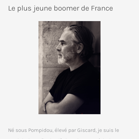
Le plus jeune boomer de France
Né sous Pompidou, élevé par Giscard, je suis le