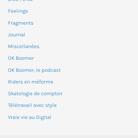
c
Feelings
h
e
Fragments
r
Journal
Miscellanées
:
OK Boomer
OK Boomer, le podcast
Riders en méforme
Skatologie de comptoir
Télétravail avec style
Vraie vie au Digital