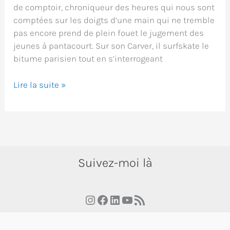
de comptoir, chroniqueur des heures qui nous sont
comptées sur les doigts d’une main qui ne tremble
pas encore prend de plein fouet le jugement des
jeunes à pantacourt. Sur son Carver, il surfskate le
bitume parisien tout en s’interrogeant
Skatologie
Lire la suite »
de
comptoir,
l’épisode
qui
pose
Suivez-moi là
la
question
fondatrice
Instagram
Facebook
LinkedIn
YouTube
RSS Feed