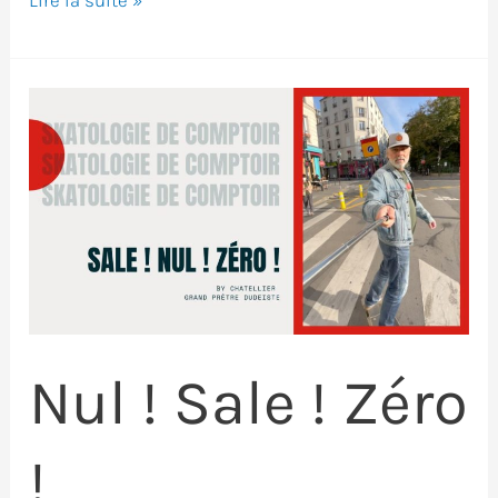
Lire la suite »
damoiseau
de
Rochefort
Nul ! Sale ! Zéro
!