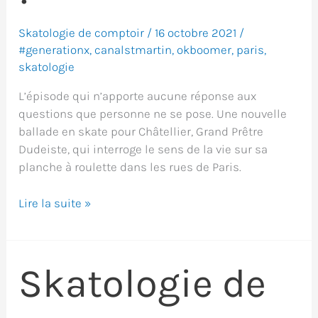
Skatologie de comptoir
/
16 octobre 2021
/
#generationx
,
canalstmartin
,
okboomer
,
paris
,
skatologie
L’épisode qui n’apporte aucune réponse aux
questions que personne ne se pose. Une nouvelle
ballade en skate pour Châtellier, Grand Prêtre
Dudeiste, qui interroge le sens de la vie sur sa
planche à roulette dans les rues de Paris.
Nul
Lire la suite »
!
Sale
!
Skatologie de
Zéro
!