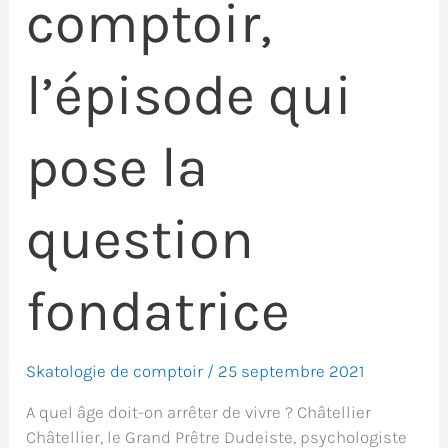
comptoir,
l’épisode qui
pose la
question
fondatrice
Skatologie de comptoir
/
25 septembre 2021
A quel âge doit-on arrêter de vivre ? Châtellier
Châtellier, le Grand Prêtre Dudeiste, psychologiste