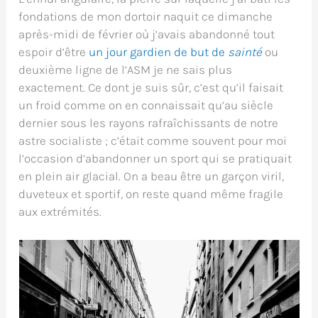
fondations de mon dortoir naquit ce dimanche
après-midi de février où j’avais abandonné tout
espoir d’être
un jour gardien de but de
sainté
ou
deuxième ligne de l’ASM je ne sais plus
exactement. Ce dont je suis sûr, c’est qu’il faisait
un froid comme on en connaissait qu’au siècle
dernier sous les rayons rafraîchissants de notre
astre socialiste ; c’était comme souvent pour moi
l’occasion d’abandonner un sport qui se pratiquait
en plein air glacial. On a beau être un garçon viril,
duveteux et sportif, on reste quand même fragile
aux extrémités.