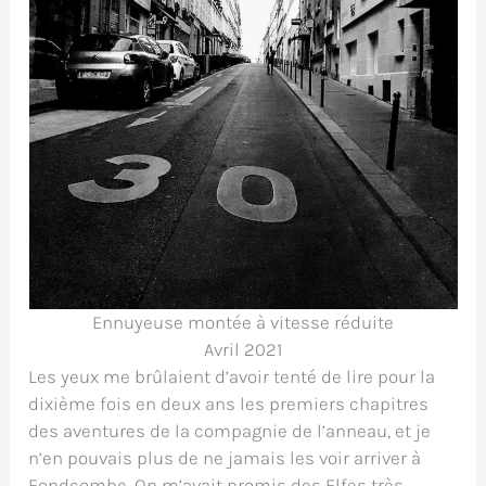
Ennuyeuse montée à vitesse réduite
Avril 2021
Les yeux me brûlaient d’avoir tenté de lire pour la
dixième fois en deux ans les premiers chapitres
des aventures de la compagnie de l’anneau, et je
n’en pouvais plus de ne jamais les voir arriver à
Fondcombe. On m’avait promis des Elfes très