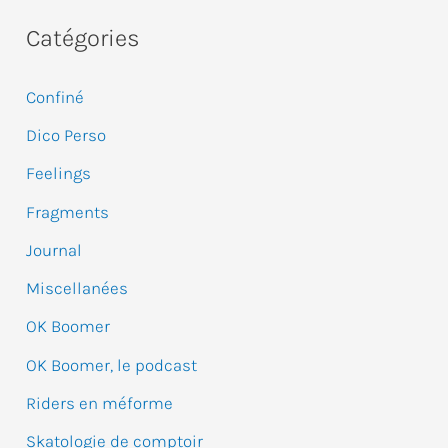
c
Catégories
h
e
Confiné
r
Dico Perso
c
Feelings
h
e
Fragments
r
Journal
Miscellanées
:
OK Boomer
OK Boomer, le podcast
Riders en méforme
Skatologie de comptoir