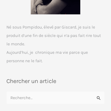
Né sous Pompidou, élevé par Giscard, je suis le
produit d’une fin de siècle qui n’a pas fait rire tout
le monde.
Aujourd’hui, je chronique ma vie parce que
personne ne le fait.
Chercher un article
R
e