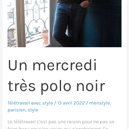
Un mercredi
très polo noir
Télétravail avec style
/
13 avril 2022
/
menstyle
,
parisien
,
style
Le télétravail c’est pas une raison pour ne pas se
faire beau pour les visios qui s’enchainent. Ce