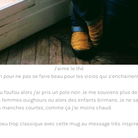
J’aime le thé
on pour ne pas se faire beau pour les visios qui s’enchainent
 foufou alors j’ai pris un polo noir. Je me souviens plus de
s femmes ouighours ou alors des enfants birmans. Je ne sa
es manches courtes, comme ça j’ai moins chaud.
peu trop classique avec cette mug au message très inspirant.