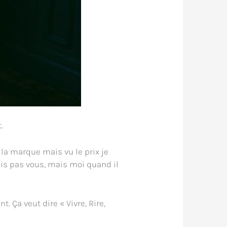
.
 la marque mais vu le prix je
is pas vous, mais moi quand il
 Ça veut dire « Vivre, Rire,