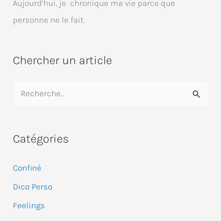
Aujourd’hui, je chronique ma vie parce que
personne ne le fait.
Chercher un article
R
e
c
Catégories
h
e
Confiné
r
Dico Perso
c
Feelings
h