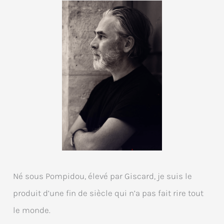
Né sous Pompidou, élevé par Giscard, je suis le
produit d’une fin de siècle qui n’a pas fait rire tout
le monde.