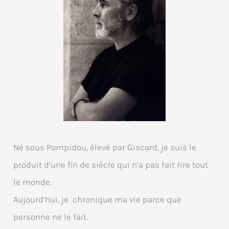
Né sous Pompidou, élevé par Giscard, je suis le
produit d’une fin de siècle qui n’a pas fait rire tout
le monde.
Aujourd’hui, je chronique ma vie parce que
personne ne le fait.