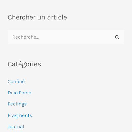
Chercher un article
R
e
c
Catégories
h
e
Confiné
r
Dico Perso
c
Feelings
h
e
Fragments
r
Journal