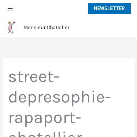
Aller
NEWSLETTER
au
contenu
Monsieur Chatellier
street-
depresophie-
rapaport-