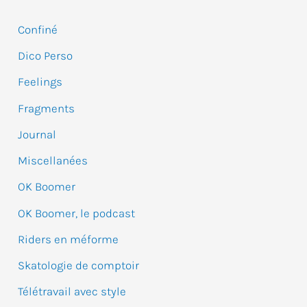
e
Confiné
r
Dico Perso
c
Feelings
h
e
Fragments
r
Journal
Miscellanées
:
OK Boomer
OK Boomer, le podcast
Riders en méforme
Skatologie de comptoir
Télétravail avec style