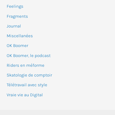
Feelings
h
e
Fragments
r
Journal
Miscellanées
:
OK Boomer
OK Boomer, le podcast
Riders en méforme
Skatologie de comptoir
Télétravail avec style
Vraie vie au Digital