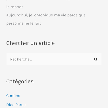
le monde.
Aujourd’hui, je chronique ma vie parce que
personne ne le fait.
Chercher un article
R
e
c
Catégories
h
e
Confiné
r
Dico Perso
c