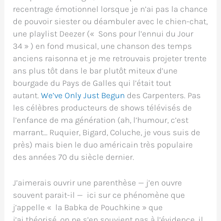
recentrage émotionnel lorsque je n’ai pas la chance
de pouvoir siester ou déambuler avec le chien-chat,
une playlist Deezer (« Sons pour l’ennui du Jour
34 » ) en fond musical, une chanson des temps
anciens raisonna et je me retrouvais projeter trente
ans plus tôt dans le bar plutôt miteux d’une
bourgade du Pays de Galles qui l’était tout
autant.
We’ve Only Just Begun
des Carpenters. Pas
les célèbres producteurs de shows télévisés de
l’enfance de ma génération (ah, l’humour, c’est
marrant… Ruquier, Bigard, Coluche, je vous suis de
près) mais bien le duo américain très populaire
des années 70 du siècle dernier.
J’aimerais ouvrir une parenthèse — j’en ouvre
souvent parait-il — ici sur ce phénomène que
j’appelle « la Babka de Pouchkine » que
j’ai théorisé, on ne s’en souvient pas à l’évidence, il