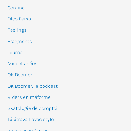
e
Confiné
r
Dico Perso
c
Feelings
h
e
Fragments
r
Journal
Miscellanées
:
OK Boomer
OK Boomer, le podcast
Riders en méforme
Skatologie de comptoir
Télétravail avec style
Vraie vie au Digital