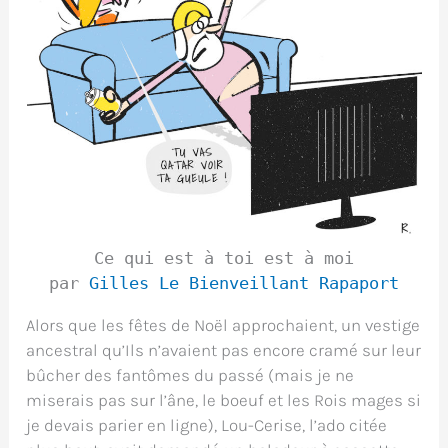
Ce qui est à toi est à moi
par
Gilles Le Bienveillant Rapaport
Alors que les fêtes de Noël approchaient, un vestige
ancestral qu’Ils n’avaient pas encore cramé sur leur
bûcher des fantômes du passé (mais je ne
miserais pas sur l’âne, le boeuf et les Rois mages si
je devais parier en ligne), Lou-Cerise, l’ado citée