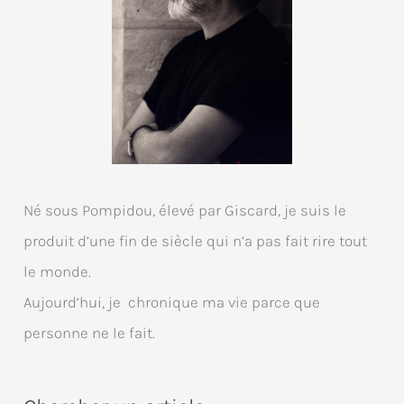
Né sous Pompidou, élevé par Giscard, je suis le
produit d’une fin de siècle qui n’a pas fait rire tout
le monde.
Aujourd’hui, je chronique ma vie parce que
personne ne le fait.