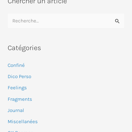
Chercher un article
R
e
c
Catégories
h
e
Confiné
r
Dico Perso
c
Feelings
h
e
Fragments
r
Journal
Miscellanées
: