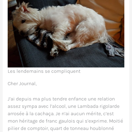
Les lendemains se compliquent
Cher Journal,
J’ai depuis ma plus tendre enfance une relation
assez sympa avec l’alcool, une Lambada rigolarde
arrosée à la cachaça. Je n’ai aucun mérite, c’est
mon héritage de franc gaulois qui s’exprime. Moitié
pilier de comptoir, quart de tonneau houblonné