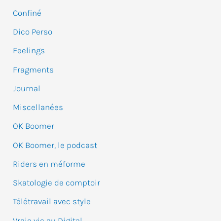
e
Confiné
r
Dico Perso
c
Feelings
h
e
Fragments
r
Journal
Miscellanées
:
OK Boomer
OK Boomer, le podcast
Riders en méforme
Skatologie de comptoir
Télétravail avec style
Vraie vie au Digital