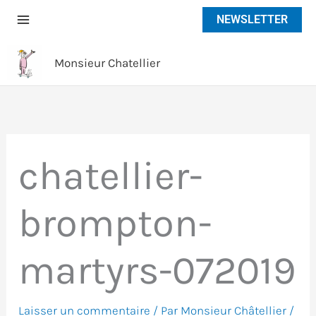
Aller
NEWSLETTER
au
contenu
Monsieur Chatellier
chatellier-
brompton-
martyrs-072019
Laisser un commentaire
/ Par
Monsieur Châtellier
/