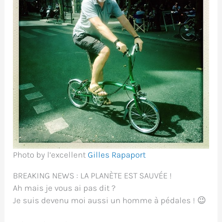
Photo by l’excellent
Gilles Rapaport
BREAKING NEWS : LA PLANÈTE EST SAUVÉE !
Ah mais je vous ai pas dit ?
Je suis devenu moi aussi un homme à pédales ! 😉