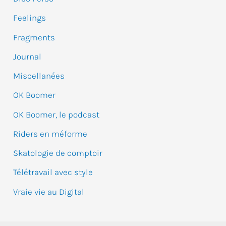
c
Feelings
h
e
Fragments
r
Journal
Miscellanées
:
OK Boomer
OK Boomer, le podcast
Riders en méforme
Skatologie de comptoir
Télétravail avec style
Vraie vie au Digital