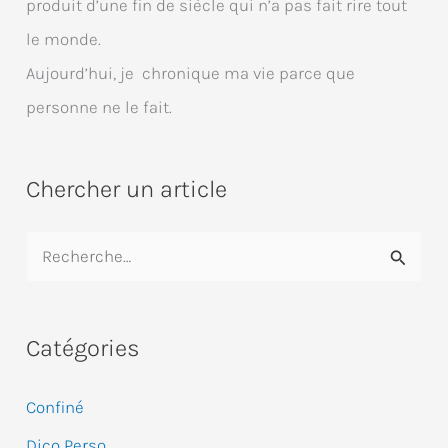
produit d’une fin de siècle qui n’a pas fait rire tout
le monde.
Aujourd’hui, je chronique ma vie parce que
personne ne le fait.
Chercher un article
R
e
c
Catégories
h
e
Confiné
r
Dico Perso