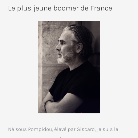
Le plus jeune boomer de France
Né sous Pompidou, élevé par Giscard, je suis le