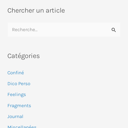
Chercher un article
R
e
c
Catégories
h
e
Confiné
r
Dico Perso
c
Feelings
h
e
Fragments
r
Journal
Miscellanées