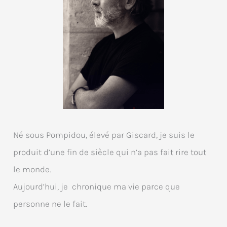
Né sous Pompidou, élevé par Giscard, je suis le
produit d’une fin de siècle qui n’a pas fait rire tout
le monde.
Aujourd’hui, je chronique ma vie parce que
personne ne le fait.