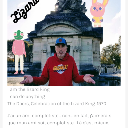
I am the lizard king
I can do anything
The Doors, Celebration of the Lizard King. 1970
J’ai un ami complotiste… non… en fait, j’aimerais
que mon ami soit complotiste. Là c’est mieux.