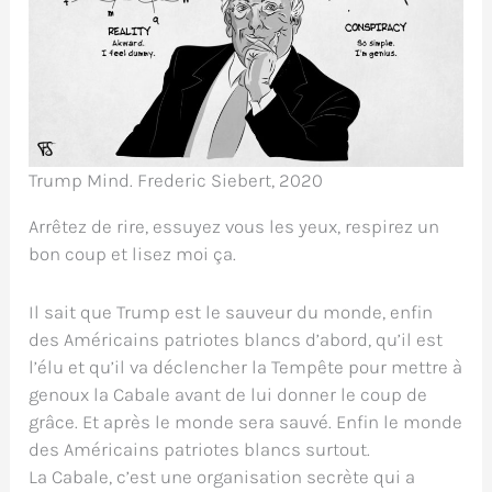
Trump Mind. Frederic Siebert, 2020
Arrêtez de rire, essuyez vous les yeux, respirez un
bon coup et lisez moi ça.
Il sait que Trump est le sauveur du monde, enfin
des Américains patriotes blancs d’abord, qu’il est
l’élu et qu’il va déclencher la Tempête pour mettre à
genoux la Cabale avant de lui donner le coup de
grâce. Et après le monde sera sauvé. Enfin le monde
des Américains patriotes blancs surtout.
La Cabale, c’est une organisation secrète qui a