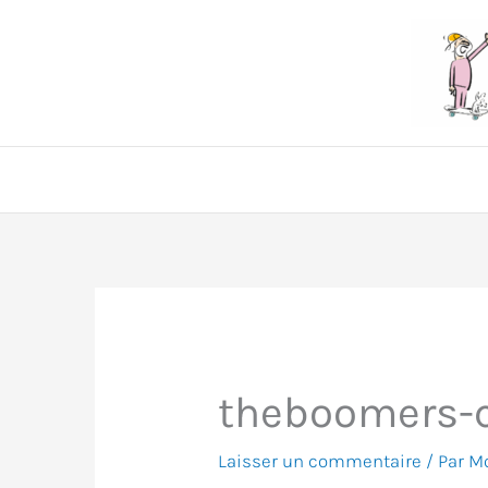
Aller
au
contenu
theboomers-c
Laisser un commentaire
/ Par
Mo