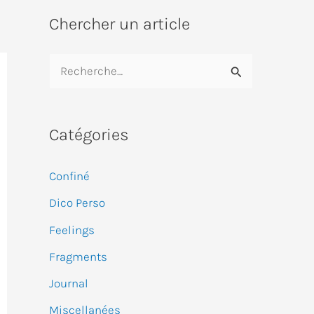
Chercher un article
R
e
c
Catégories
h
e
Confiné
r
Dico Perso
c
Feelings
h
e
Fragments
r
Journal
Miscellanées