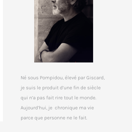
Né sous Pompidou, élevé par Giscard,
je suis le produit d’une fin de siècle
qui n’a pas fait rire tout le monde.
Aujourd’hui, je chronique ma vie
parce que personne ne le fait.