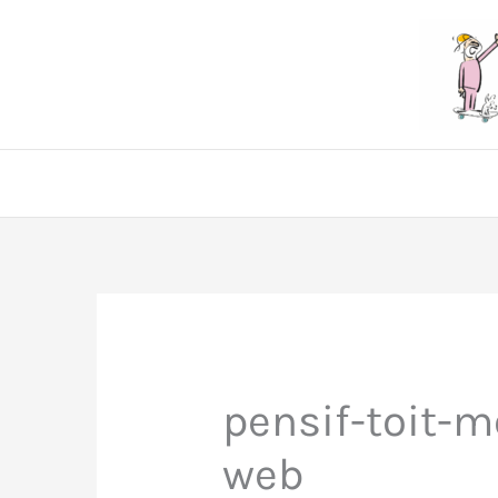
Aller
au
contenu
pensif-toit-m
web