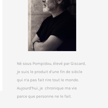
Né sous Pompidou, élevé par Giscard,
je suis le produit d’une fin de siècle
qui n’a pas fait rire tout le monde.
Aujourd’hui, je chronique ma vie
parce que personne ne le fait.