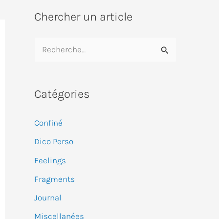
Chercher un article
R
e
c
Catégories
h
e
Confiné
r
Dico Perso
c
Feelings
h
e
Fragments
r
Journal
Miscellanées