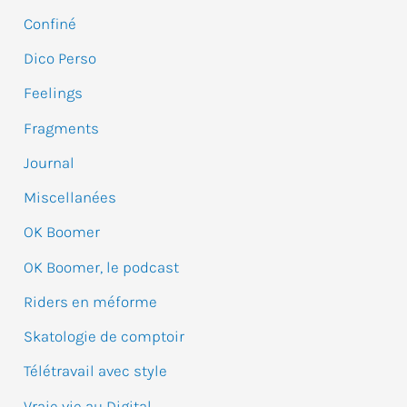
e
Confiné
r
Dico Perso
c
Feelings
h
e
Fragments
r
Journal
Miscellanées
:
OK Boomer
OK Boomer, le podcast
Riders en méforme
Skatologie de comptoir
Télétravail avec style
Vraie vie au Digital