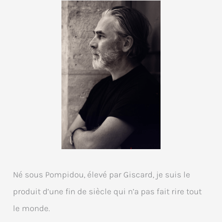
Né sous Pompidou, élevé par Giscard, je suis le
produit d’une fin de siècle qui n’a pas fait rire tout
le monde.