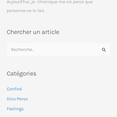
Aujourd’hui, je chronique ma vie parce que
personne ne le fait.
Chercher un article
R
e
c
Catégories
h
e
Confiné
r
Dico Perso
c
Feelings
h