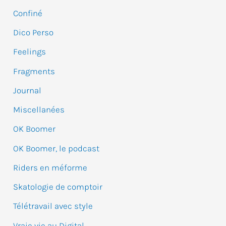
e
Confiné
r
Dico Perso
c
Feelings
h
e
Fragments
r
Journal
Miscellanées
:
OK Boomer
OK Boomer, le podcast
Riders en méforme
Skatologie de comptoir
Télétravail avec style
Vraie vie au Digital