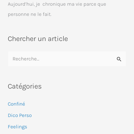
Aujourd’hui, je chronique ma vie parce que
personne ne le fait.
Chercher un article
R
e
c
Catégories
h
e
Confiné
r
Dico Perso
c
Feelings
h