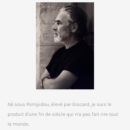
Né sous Pompidou, élevé par Giscard, je suis le
produit d’une fin de siècle qui n’a pas fait rire tout
le monde.