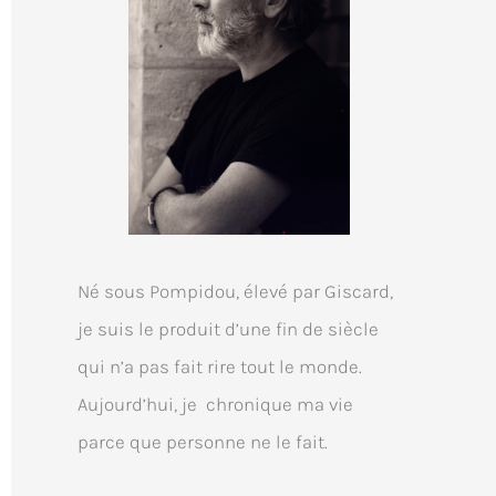
Né sous Pompidou, élevé par Giscard,
je suis le produit d’une fin de siècle
qui n’a pas fait rire tout le monde.
Aujourd’hui, je chronique ma vie
parce que personne ne le fait.