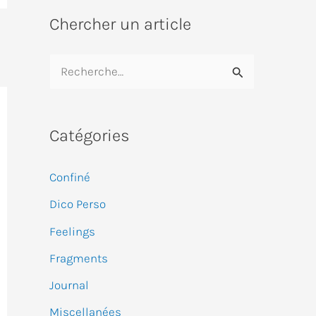
Chercher un article
R
e
c
Catégories
h
e
Confiné
r
Dico Perso
c
Feelings
h
e
Fragments
r
Journal
Miscellanées