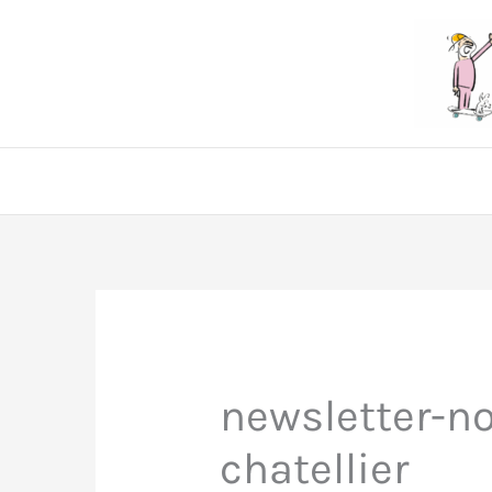
Aller
au
contenu
newsletter-n
chatellier