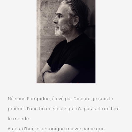
Né sous Pompidou, élevé par Giscard, je suis le
produit d’une fin de siècle qui n’a pas fait rire tout
le monde.
Aujourd’hui, je chronique ma vie parce que