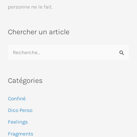
personne ne le fait.
Chercher un article
R
e
c
Catégories
h
e
Confiné
r
Dico Perso
c
Feelings
h
e
Fragments