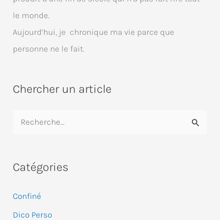
le monde.
Aujourd’hui, je chronique ma vie parce que
personne ne le fait.
Chercher un article
R
e
c
Catégories
h
e
Confiné
r
Dico Perso
c