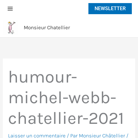
Aller
NEWSLETTER
au
contenu
Monsieur Chatellier
humour-
michel-webb-
chatellier-2021
Laisser un commentaire
/ Par
Monsieur Châtellier
/