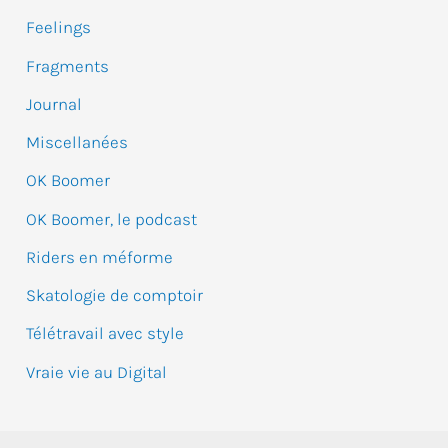
Feelings
h
e
Fragments
r
Journal
Miscellanées
:
OK Boomer
OK Boomer, le podcast
Riders en méforme
Skatologie de comptoir
Télétravail avec style
Vraie vie au Digital