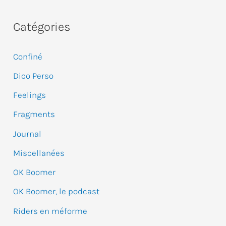
c
Catégories
h
e
Confiné
r
Dico Perso
c
Feelings
h
e
Fragments
r
Journal
Miscellanées
:
OK Boomer
OK Boomer, le podcast
Riders en méforme