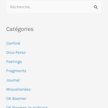
R
e
c
Catégories
h
e
Confiné
r
Dico Perso
c
Feelings
h
e
Fragments
r
Journal
Miscellanées
:
OK Boomer
OK Boomer, le podcast