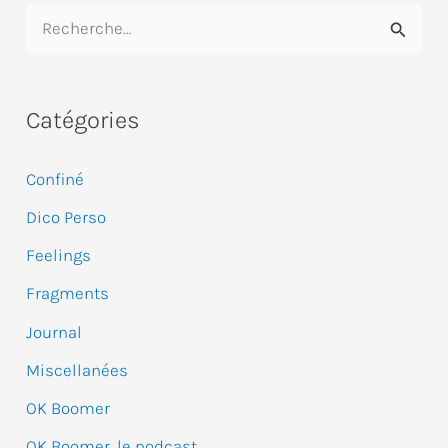
R
e
c
Catégories
h
e
Confiné
r
Dico Perso
c
Feelings
h
e
Fragments
r
Journal
Miscellanées
:
OK Boomer
OK Boomer, le podcast