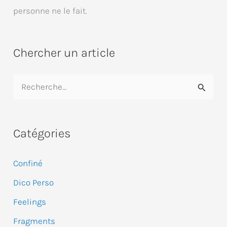
personne ne le fait.
Chercher un article
R
e
c
Catégories
h
e
Confiné
r
Dico Perso
c
Feelings
h
e
Fragments