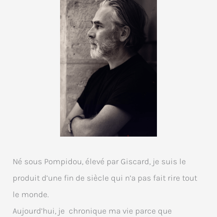
Né sous Pompidou, élevé par Giscard, je suis le
produit d’une fin de siècle qui n’a pas fait rire tout
le monde.
Aujourd’hui, je chronique ma vie parce que