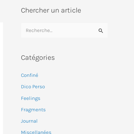
Chercher un article
R
e
c
Catégories
h
e
Confiné
r
Dico Perso
c
Feelings
h
e
Fragments
r
Journal
Miscellanées