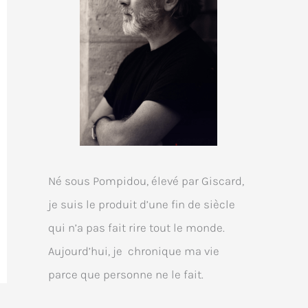
Né sous Pompidou, élevé par Giscard,
je suis le produit d’une fin de siècle
qui n’a pas fait rire tout le monde.
Aujourd’hui, je chronique ma vie
parce que personne ne le fait.