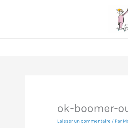
Aller
au
contenu
ok-boomer-o
Laisser un commentaire
/ Par
Mo