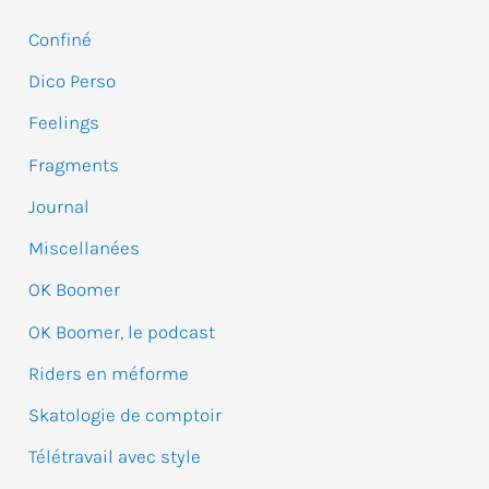
e
Confiné
r
Dico Perso
c
Feelings
h
e
Fragments
r
Journal
Miscellanées
:
OK Boomer
OK Boomer, le podcast
Riders en méforme
Skatologie de comptoir
Télétravail avec style