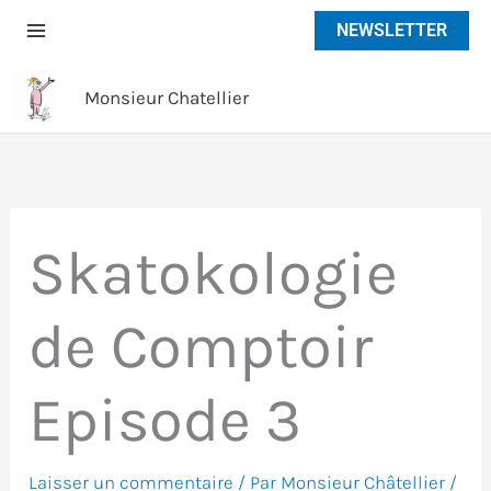
Aller
NEWSLETTER
au
contenu
Monsieur Chatellier
Skatokologie
de Comptoir
Episode 3
Laisser un commentaire
/ Par
Monsieur Châtellier
/