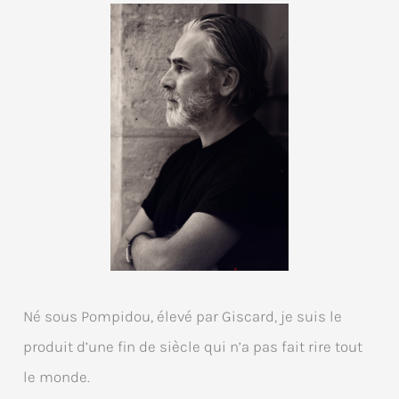
Né sous Pompidou, élevé par Giscard, je suis le
produit d’une fin de siècle qui n’a pas fait rire tout
le monde.