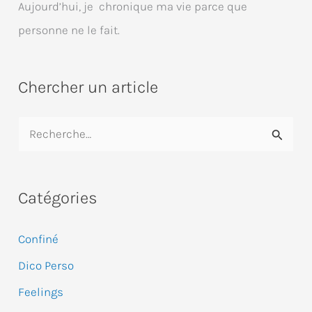
Aujourd’hui, je chronique ma vie parce que
personne ne le fait.
Chercher un article
R
e
c
Catégories
h
e
Confiné
r
Dico Perso
c
Feelings
h