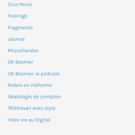
Dico Perso
c
Feelings
h
e
Fragments
r
Journal
Miscellanées
:
OK Boomer
OK Boomer, le podcast
Riders en méforme
Skatologie de comptoir
Télétravail avec style
Vraie vie au Digital