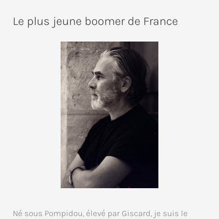
Le plus jeune boomer de France
Né sous Pompidou, élevé par Giscard, je suis le