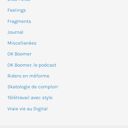
c
Feelings
h
e
Fragments
r
Journal
Miscellanées
:
OK Boomer
OK Boomer, le podcast
Riders en méforme
Skatologie de comptoir
Télétravail avec style
Vraie vie au Digital