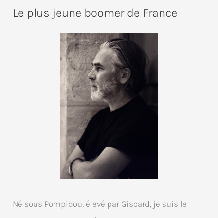
Le plus jeune boomer de France
Né sous Pompidou, élevé par Giscard, je suis le