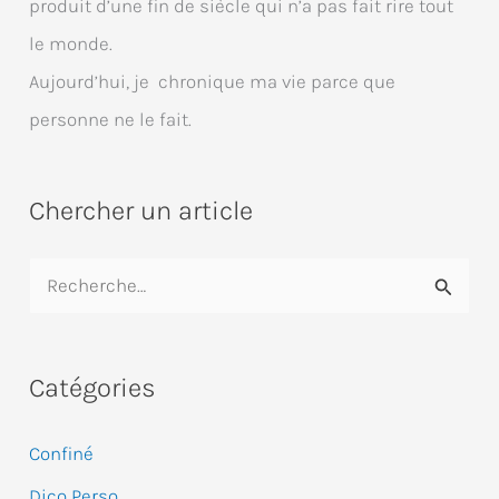
produit d’une fin de siècle qui n’a pas fait rire tout
le monde.
Aujourd’hui, je chronique ma vie parce que
personne ne le fait.
Chercher un article
R
e
c
Catégories
h
e
Confiné
r
Dico Perso