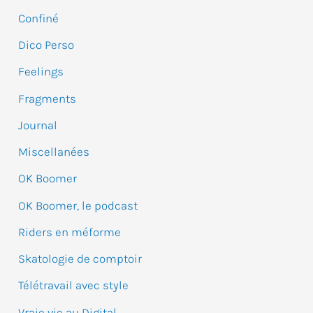
e
Confiné
r
Dico Perso
c
Feelings
h
e
Fragments
r
Journal
Miscellanées
:
OK Boomer
OK Boomer, le podcast
Riders en méforme
Skatologie de comptoir
Télétravail avec style
Vraie vie au Digital