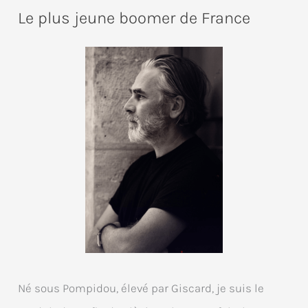
Le plus jeune boomer de France
Né sous Pompidou, élevé par Giscard, je suis le