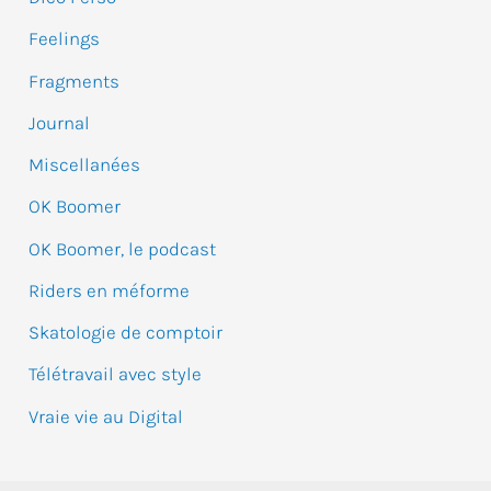
c
Feelings
h
e
Fragments
r
Journal
Miscellanées
:
OK Boomer
OK Boomer, le podcast
Riders en méforme
Skatologie de comptoir
Télétravail avec style
Vraie vie au Digital