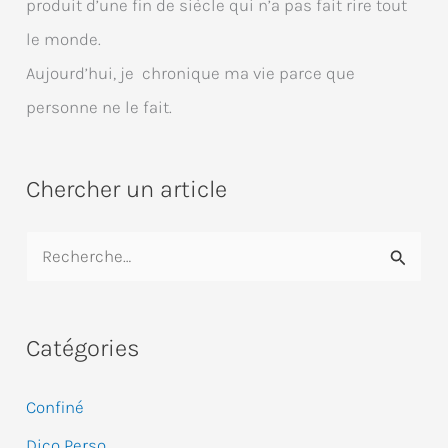
produit d’une fin de siècle qui n’a pas fait rire tout
le monde.
Aujourd’hui, je chronique ma vie parce que
personne ne le fait.
Chercher un article
R
e
c
Catégories
h
e
Confiné
r
Dico Perso