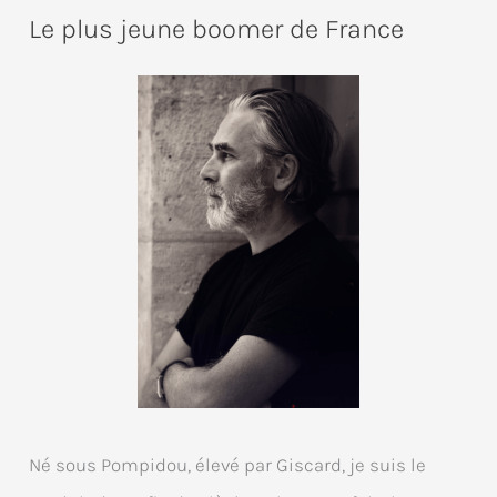
Le plus jeune boomer de France
Né sous Pompidou, élevé par Giscard, je suis le