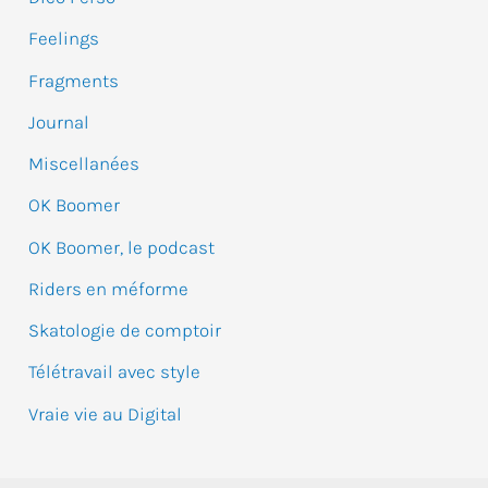
c
Feelings
h
e
Fragments
r
Journal
Miscellanées
:
OK Boomer
OK Boomer, le podcast
Riders en méforme
Skatologie de comptoir
Télétravail avec style
Vraie vie au Digital