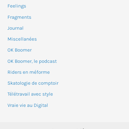
Feelings
h
e
Fragments
r
Journal
Miscellanées
:
OK Boomer
OK Boomer, le podcast
Riders en méforme
Skatologie de comptoir
Télétravail avec style
Vraie vie au Digital