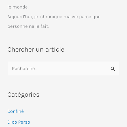
le monde.
Aujourd’hui, je chronique ma vie parce que
personne ne le fait.
Chercher un article
R
e
c
Catégories
h
e
Confiné
r
Dico Perso
c