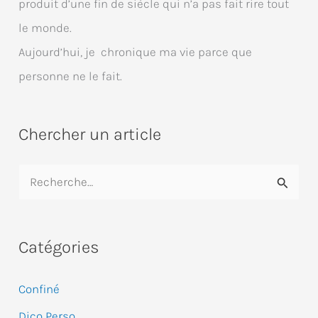
produit d’une fin de siècle qui n’a pas fait rire tout
le monde.
Aujourd’hui, je chronique ma vie parce que
personne ne le fait.
Chercher un article
R
e
c
Catégories
h
e
Confiné
r
Dico Perso