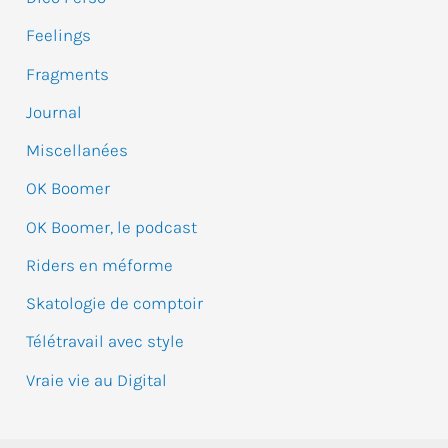
c
Feelings
h
e
Fragments
r
Journal
Miscellanées
:
OK Boomer
OK Boomer, le podcast
Riders en méforme
Skatologie de comptoir
Télétravail avec style
Vraie vie au Digital