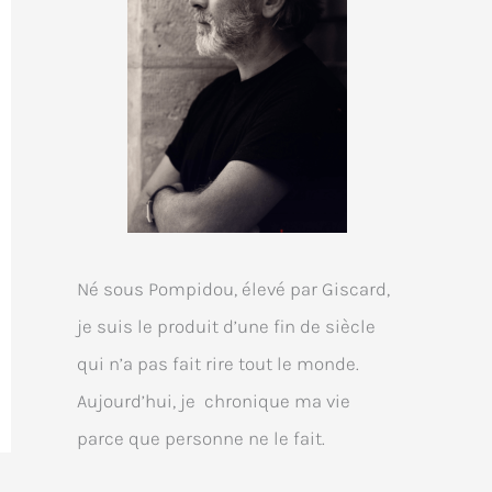
Né sous Pompidou, élevé par Giscard,
je suis le produit d’une fin de siècle
qui n’a pas fait rire tout le monde.
Aujourd’hui, je chronique ma vie
parce que personne ne le fait.