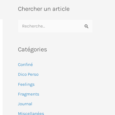
Chercher un article
R
e
c
Catégories
h
e
Confiné
r
Dico Perso
c
Feelings
h
e
Fragments
r
Journal
Miscellanées