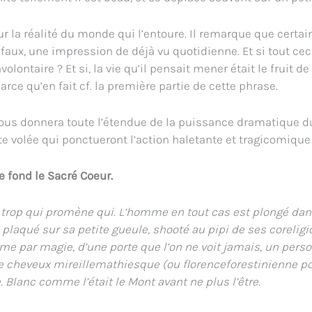
ur la réalité du monde qui l’entoure. Il remarque que certa
ux, une impression de déjà vu quotidienne. Et si tout ceci
nvolontaire ? Et si, la vie qu’il pensait mener était le fruit 
arce qu’en fait cf. la première partie de cette phrase.
ous donnera toute l’étendue de la puissance dramatique d
e volée qui ponctueront l’action haletante et tragicomique 
de fond le Sacré Coeur.
s trop qui promène qui. L’homme en tout cas est plongé dan
e plaqué sur sa petite gueule, shooté au pipi de ses coreligi
mme par magie, d’une porte que l’on ne voit jamais, un pe
e cheveux mireillemathiesque (ou florenceforestinienne pour
Blanc comme l’était le Mont avant ne plus l’être.