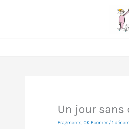
Aller
au
contenu
Un jour sans
Fragments
,
OK Boomer
/
1 déce