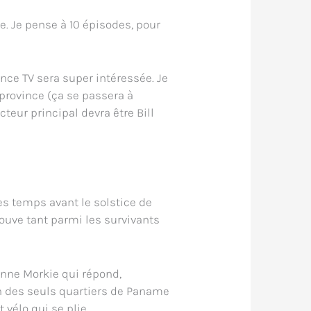
e. Je pense à 10 épisodes, pour
rance TV sera super intéressée. Je
 province (ça se passera à
cteur principal devra être Bill
es temps avant le solstice de
ouve tant parmi les survivants
ienne Morkie qui répond,
n des seuls quartiers de Paname
 vélo qui se plie.