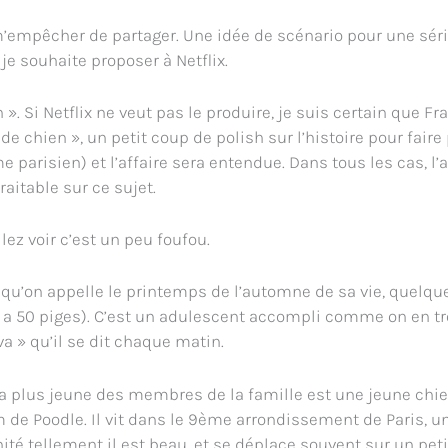
m’empêcher de partager. Une idée de scénario pour une séri
je souhaite proposer à Netflix.
 ». Si Netflix ne veut pas le produire, je suis certain que F
e chien », un petit coup de polish sur l’histoire pour faire
parisien) et l’affaire sera entendue. Dans tous les cas, l’a
raitable sur ce sujet.
llez voir c’est un peu foufou.
 qu’on appelle le printemps de l’automne de sa vie, quelqu
l a 50 piges). C’est un adulescent accompli comme on en tr
va » qu’il se dit chaque matin.
s, la plus jeune des membres de la famille est une jeune ch
de Poodle. Il vit dans le 9ème arrondissement de Paris, u
té tellement il est beau, et se déplace souvent sur un petit